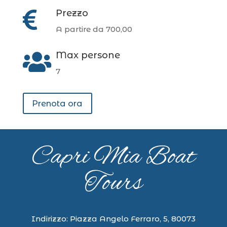
Prezzo

A partire da 700,00
Max persone

7
Prenota ora
Capri Mia Boat
Tours
Indirizzo: Piazza Angelo Ferraro, 5, 80073