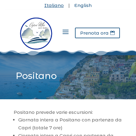
Italiano
|
English
a
Prenota ora

Positano
Positano prevede varie escursioni:
Giornata intera a Positano con partenza da
Capri (totale 7 ore)​
Giornata intera a Capri con partenza da